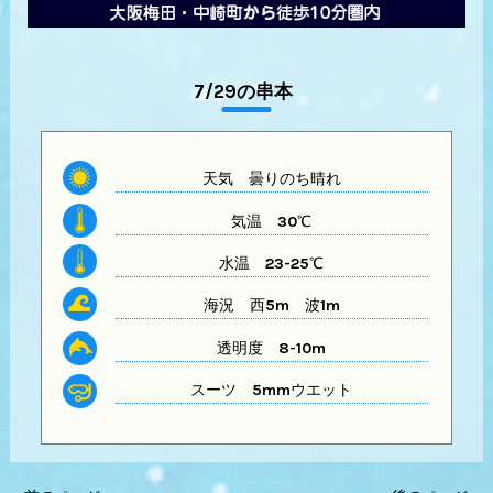
7/29の串本
天気
曇りのち晴れ
気温
30℃
水温
23-25℃
海況 西5m
波1m
透明度
8-10m
スーツ
5mmウエット