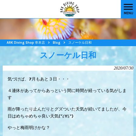
MENU
ARK Diving Shop 串本店
>
Blog
>
スノーケル日和
スノーケル日和
2020/07/30
気づけば、7月もあと３日・・・
４連休があってからあっという間に時間が経っている気がしま
す
雨が降ったり止んだりとグズついた天気が続いてましたが、今
日はめちゃめちゃ良い天気(*≧∀≦*)
やっと梅雨明けかな？