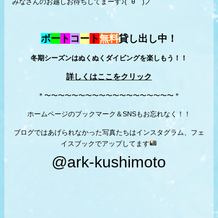
みなさんのお越しお待ちしてまーす♪( ´θ｀)ノ
ボ
ー
ト
コ
ー
ト
無料
貸し出し中！
冬期シーズンはぬくぬくダイビングを楽しもう！！
詳しくはここをクリック
＊〜〜〜〜〜〜〜〜〜〜〜〜〜〜〜〜〜〜〜＊
ホームページのブックマーク＆SNSもお忘れなく！！
ブログではあげられなかった写真たちはインスタグラム、フェ
イスブックでアップしてます
@ark-kushimoto