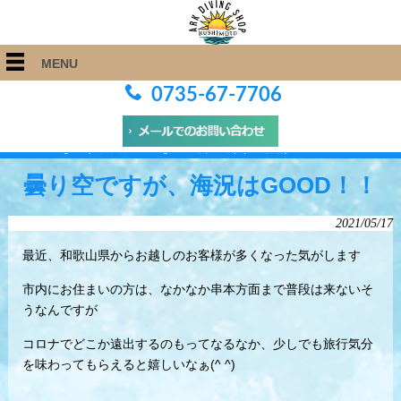
MENU
0735-67-7706
ARK Diving Shop 串本店
>
Blog
>
曇り空ですが、海況はGOOD！！
曇り空ですが、海況はGOOD！！
2021/05/17
最近、和歌山県からお越しのお客様が多くなった気がします
市内にお住まいの方は、なかなか串本方面まで普段は来ないそ
うなんですが
コロナでどこか遠出するのもってなるなか、少しでも旅行気分
を味わってもらえると嬉しいなぁ(^ ^)