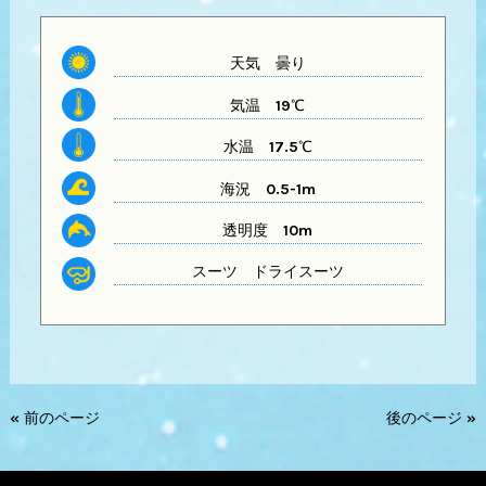
天気
曇り
気温
19℃
水温
17.5℃
海況 0.5-1m
透明度
10m
スーツ
ドライスーツ
« 前のページ
後のページ »