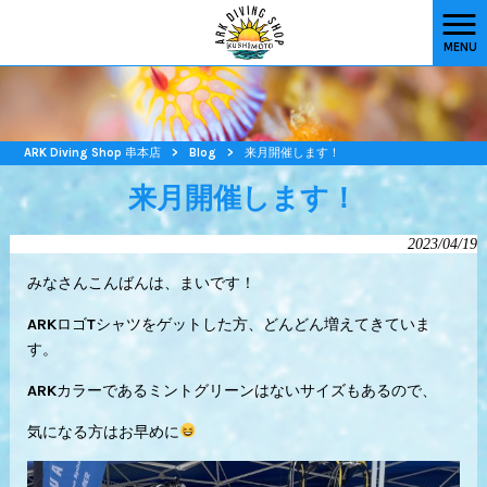
MENU
ARK Diving Shop 串本店
>
Blog
>
来月開催します！
来月開催します！
2023/04/19
みなさんこんばんは、まいです！
ARKロゴTシャツをゲットした方、どんどん増えてきていま
す。
ARKカラーであるミントグリーンはないサイズもあるので、
気になる方はお早めに