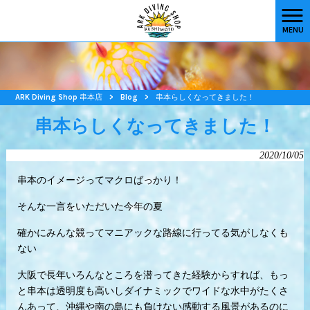
MENU
ARK Diving Shop 串本店
>
Blog
>
串本らしくなってきました！
串本らしくなってきました！
2020/10/05
串本のイメージってマクロばっかり！
そんな一言をいただいた今年の夏
確かにみんな競ってマニアックな路線に行ってる気がしなくも
ない
大阪で長年いろんなところを潜ってきた経験からすれば、もっ
と串本は透明度も高いしダイナミックでワイドな水中がたくさ
んあって、沖縄や南の島にも負けない感動する風景があるのに