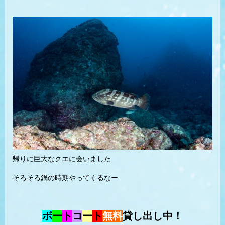
帰りに巨大なクエに会いました
そろそろ鍋の時期やってくるなー
ボ
ー
ト
コ
ー
ト
無料
貸し出し中！