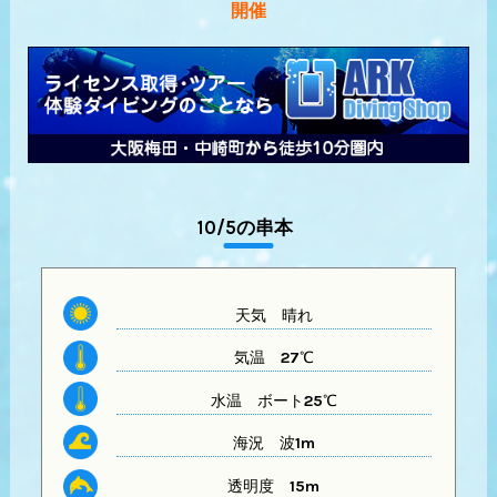
開催
10/5の串本
天気
晴れ
気温
27℃
水温
ボート25℃
海況 波1m
透明度
15m