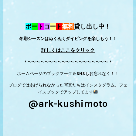
ボ
ー
ト
コ
ー
ト
無料
貸し出し中！
冬期シーズンはぬくぬくダイビングを楽しもう！！
詳しくはここをクリック
＊〜〜〜〜〜〜〜〜〜〜〜〜〜〜〜〜〜〜〜＊
ホームページのブックマーク＆SNSもお忘れなく！！
ブログではあげられなかった写真たちはインスタグラム、フェ
イスブックでアップしてます
@ark-kushimoto