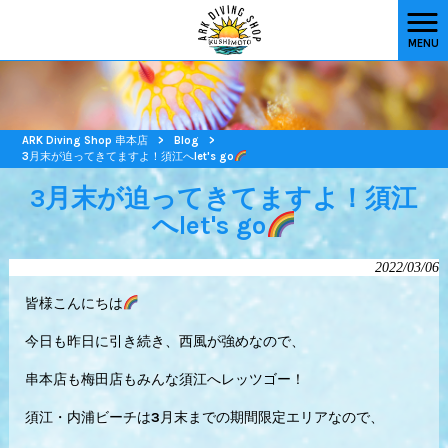
MENU
ARK Diving Shop 串本店
>
Blog
>
3月末が迫ってきてますよ！須江へlet's go
3月末が迫ってきてますよ！須江
へlet's go
2022/03/06
皆様こんにちは
今日も昨日に引き続き、西風が強めなので、
串本店も梅田店もみんな須江へレッツゴー！
須江・内浦ビーチは3月末までの期間限定エリアなので、