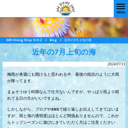
MENU
ARK Diving Shop 串本店
>
Blog
>
近年の7月上旬の海
近年の7月上旬の海
2024/07/11
梅雨が来週にも開けると思われる中、最後の抵抗のように大雨
が降ってます。
まぁそうゆう時期なんで仕方ないんですが、やっぱり雨より晴
れてる日の方がいいですよね。
しかしながら、ブログやSNSで繰り返しお伝えしてきてはいま
すが、雨と海の透明度はほとんど関係ありませんので、これか
らトップシーズンに遊びにきていただく方はご注意ください