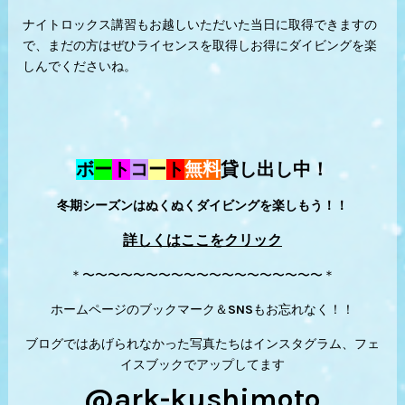
ナイトロックス講習もお越しいただいた当日に取得できますの
で、まだの方はぜひライセンスを取得しお得にダイビングを楽
しんでくださいね。
ボ
ー
ト
コ
ー
ト
無料
貸し出し中！
冬期シーズンはぬくぬくダイビングを楽しもう！！
詳しくはここをクリック
＊〜〜〜〜〜〜〜〜〜〜〜〜〜〜〜〜〜〜〜＊
ホームページのブックマーク＆SNSもお忘れなく！！
ブログではあげられなかった写真たちはインスタグラム、フェ
イスブックでアップしてます
@ark-kushimoto