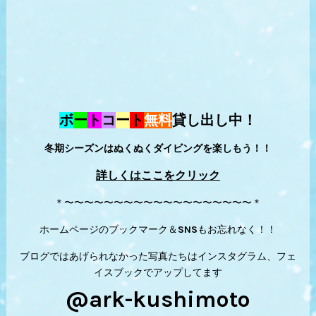
ボ
ー
ト
コ
ー
ト
無料
貸し出し中！
冬期シーズンはぬくぬくダイビングを楽しもう！！
詳しくはここをクリック
＊〜〜〜〜〜〜〜〜〜〜〜〜〜〜〜〜〜〜〜＊
ホームページのブックマーク＆SNSもお忘れなく！！
ブログではあげられなかった写真たちはインスタグラム、フェ
イスブックでアップしてます
@ark-kushimoto