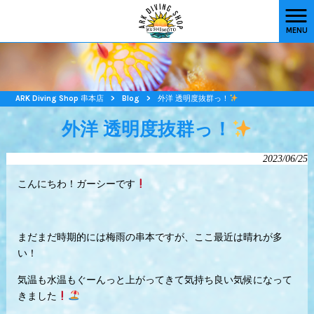
MENU
ARK Diving Shop 串本店
>
Blog
>
外洋 透明度抜群っ！
外洋 透明度抜群っ！
2023/06/25
こんにちわ！ガーシーです
まだまだ時期的には梅雨の串本ですが、ここ最近は晴れが多
い！
気温も水温もぐーんっと上がってきて気持ち良い気候になって
きました