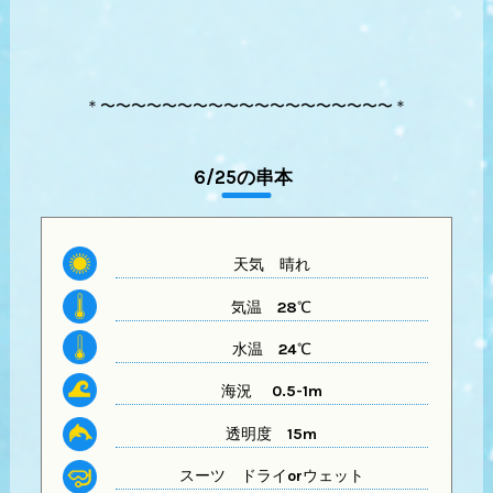
＊〜〜〜〜〜〜〜〜〜〜〜〜〜〜〜〜〜〜〜＊
6/25の串本
天気
晴れ
気温
28℃
水温
24℃
海況 0.5-1m
透明度
15m
スーツ
ドライorウェット