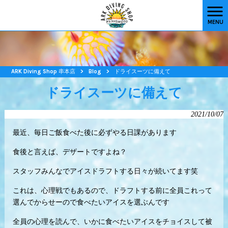
MENU
ARK Diving Shop 串本店
>
Blog
>
ドライスーツに備えて
ドライスーツに備えて
2021/10/07
最近、毎日ご飯食べた後に必ずやる日課があります
食後と言えば、デザートですよね？
スタッフみんなでアイスドラフトする日々が続いてます笑
これは、心理戦でもあるので、ドラフトする前に全員これって
選んでからせーので食べたいアイスを選ぶんです
全員の心理を読んで、いかに食べたいアイスをチョイスして被