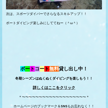
次は、スポーツダイバーでさらなるスキルアップ！！
ボートダイビング楽しみにしててねー（＾ω＾）
ボ
ー
ト
コ
ー
ト
無料
貸し出し中！
冬期シーズンはぬくぬくダイビングを楽しもう！！
詳しくはここをクリック
＊〜〜〜〜〜〜〜〜〜〜〜〜〜〜〜〜〜〜〜＊
ホームページのブックマーク＆SNSもお忘れなく！！