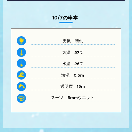
10/7の串本
天気
晴れ
気温
27℃
水温
26℃
海況 0.5m
透明度
15m
スーツ
5mmウエット