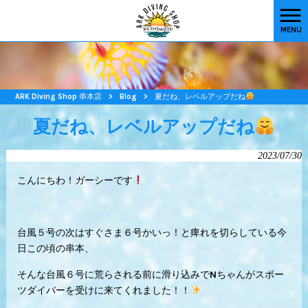
MENU
ARK Diving Shop 串本店
>
Blog
>
夏だね、レベルアップだね
夏だね、レベルアップだね
2023/07/30
こんにちわ！ガーシーです
台風５号の次はすぐさま６号かいっ！と痺れを切らしている今
日この頃の串本、
そんな台風６号に荒らされる前に滑り込みでNちゃんが
スポー
ツダイバーを受けに来てくれました！！