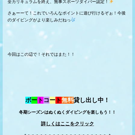
全カリキュラムを終え、無事スポーツダイバー認定！
さぁーーて！これでいろんなポイントに遊び行けるぞぉ！今後
のダイビングがより楽しみだねっ
今回はこの辺で！それではまた！！
ボ
ー
ト
コ
ー
ト
無料
貸し出し中！
冬期シーズンはぬくぬくダイビングを楽しもう！！
詳しくはここをクリック