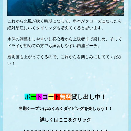
これから北風が吹く時期になって、串本がクローズになったら
絶対須江にいくタイミングも増えてくると思います。
水深の調整もしやすいし初心者から上級者まで楽しめ、そして
ドライが初めての方でも練習しやすい内浦ビーチ。
透明度も上がってくるので、これからを楽しみにしててくださ
い！
ボ
ー
ト
コ
ー
ト
無料
貸し出し中！
冬期シーズンはぬくぬくダイビングを楽しもう！！
詳しくはここをクリック
＊〜〜〜〜〜〜〜〜〜〜〜〜〜〜〜〜〜〜〜＊