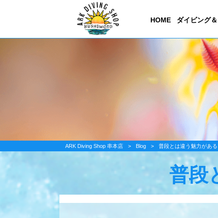
HOME
ダイビング＆
ARK Diving Shop 串本店
>
Blog
>
普段とは違う魅力がある
普段