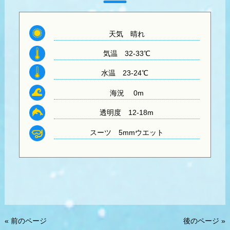
天気
晴れ
気温
32-33℃
水温
23-24℃
海況 0m
透明度
12-18m
スーツ
5mmウエット
« 前のページ
後のページ »