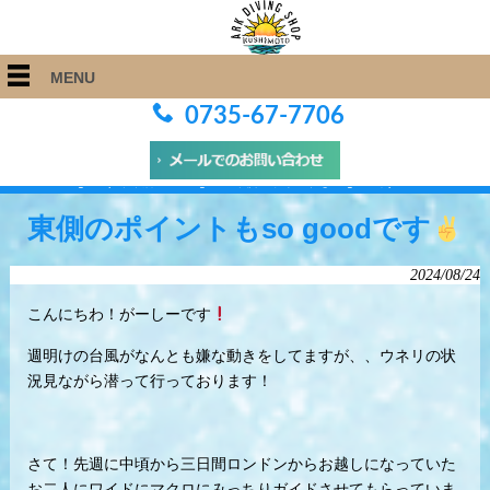
MENU
0735-67-7706
ARK Diving Shop 串本店
>
Blog
>
東側のポイントもso goodです
東側のポイントもso goodです
2024/08/24
こんにちわ！がーしーです
週明けの台風がなんとも嫌な動きをしてますが、、ウネリの状
況見ながら潜って行っております！
さて！先週に中頃から三日間ロンドンからお越しになっていた
お二人にワイドにマクロにみっちりガイドさせてもらっていま