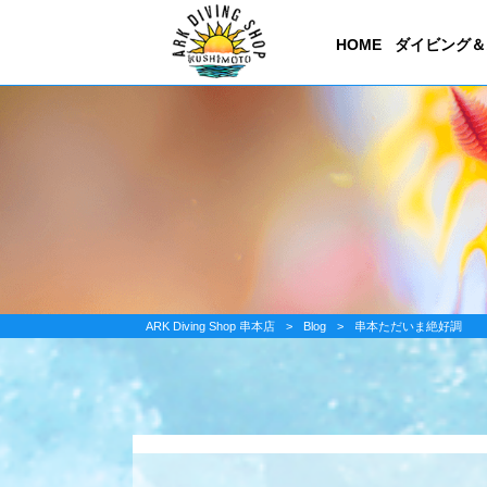
HOME
ダイビング＆
ARK Diving Shop 串本店
>
Blog
>
串本ただいま絶好調