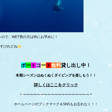
うので、WET勢の方は特にお早めに！
すけれどね
ボ
ー
ト
コ
ー
ト
無料
貸し出し中！
冬期シーズンはぬくぬくダイビングを楽しもう！！
詳しくはここをクリック
＊〜〜〜〜〜〜〜〜〜〜〜〜〜〜〜〜〜〜〜＊
ホームページのブックマーク＆SNSもお忘れなく！！