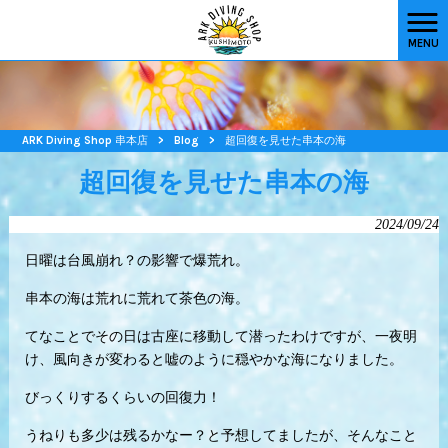
MENU
ARK Diving Shop 串本店
>
Blog
>
超回復を見せた串本の海
超回復を見せた串本の海
2024/09/24
日曜は台風崩れ？の影響で爆荒れ。
串本の海は荒れに荒れて茶色の海。
てなことでその日は古座に移動して潜ったわけですが、一夜明
け、風向きが変わると嘘のように穏やかな海になりました。
びっくりするくらいの回復力！
うねりも多少は残るかなー？と予想してましたが、そんなこと