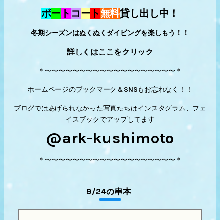
ボ
ー
ト
コ
ー
ト
無料
貸し出し中！
冬期シーズンはぬくぬくダイビングを楽しもう！！
詳しくはここをクリック
＊〜〜〜〜〜〜〜〜〜〜〜〜〜〜〜〜〜〜〜＊
ホームページのブックマーク＆SNSもお忘れなく！！
ブログではあげられなかった写真たちはインスタグラム、フェ
イスブックでアップしてます
@ark-kushimoto
＊〜〜〜〜〜〜〜〜〜〜〜〜〜〜〜〜〜〜〜＊
9/24の串本