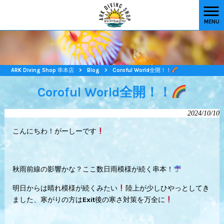
MENU
ARK Diving Shop 串本店
>
Blog
>
Coroful World全開！！
Coroful World全開！！
2024/10/10
こんにちわ！がーしーです
秋雨前線の影響かな？ここ数日雨模様が続く串本！
明日からは晴れ模様が続くみたい
陸上が少しひやっとしてき
ました、寒がりの方はExit後の寒さ対策を万全に