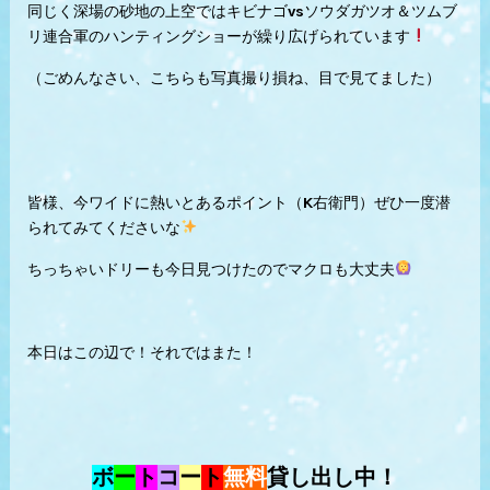
同じく深場の砂地の上空ではキビナゴvsソウダガツオ＆ツムブ
リ連合軍のハンティングショーが繰り広げられています
（ごめんなさい、こちらも写真撮り損ね、目で見てました）
皆様、今ワイドに熱いとあるポイント（K右衛門）ぜひ一度潜
られてみてくださいな
ちっちゃいドリーも今日見つけたのでマクロも大丈夫
本日はこの辺で！それではまた！
ボ
ー
ト
コ
ー
ト
無料
貸し出し中！