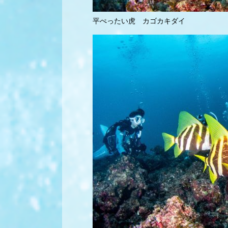
平ぺったい虎 カゴカキダイ