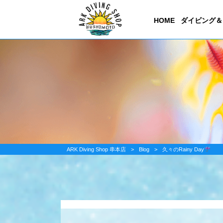
HOME
ダイビング＆
ARK Diving Shop 串本店
>
Blog
>
久々のRainy Day