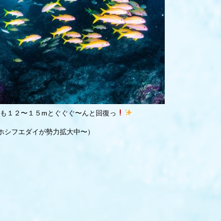
も１２〜１５mとぐぐぐ〜んと回復っ
ホシフエダイが勢力拡大中〜）