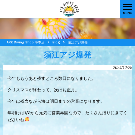
MENU
ARK Diving Shop 串本店
>
Blog
>
須江アジ爆発
須江アジ爆発
2024/12/28
今年ももうあと残すところ数日になりました。
クリスマスが終わって、次はお正月。
今年は残念ながら海は明日までの営業になります。
年明けは1/2から元気に営業再開なので、たくさん潜りにきてく
ださいね