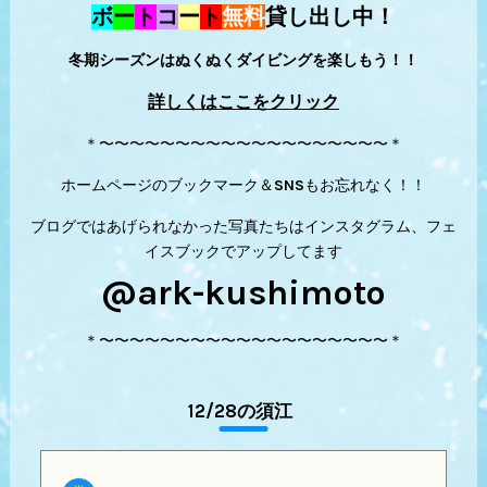
ボ
ー
ト
コ
ー
ト
無料
貸し出し中！
冬期シーズンはぬくぬくダイビングを楽しもう！！
詳しくはここをクリック
＊〜〜〜〜〜〜〜〜〜〜〜〜〜〜〜〜〜〜〜＊
ホームページのブックマーク＆SNSもお忘れなく！！
ブログではあげられなかった写真たちはインスタグラム、フェ
イスブックでアップしてます
@ark-kushimoto
＊〜〜〜〜〜〜〜〜〜〜〜〜〜〜〜〜〜〜〜＊
12/28の須江