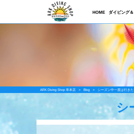
HOME
ダイビング＆
ARK Diving Shop 串本店
>
Blog
>
シーズン中一度は行きた
シ