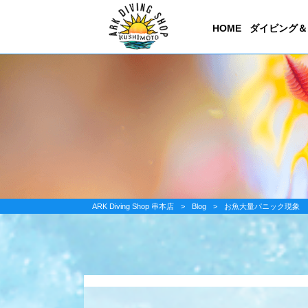
HOME
ダイビング＆
ARK Diving Shop 串本店
>
Blog
>
お魚大量パニック現象