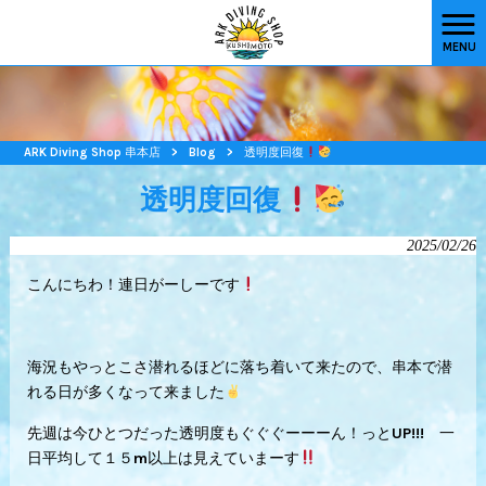
MENU
ARK Diving Shop 串本店
>
Blog
>
透明度回復
透明度回復
2025/02/26
こんにちわ！連日がーしーです
海況もやっとこさ潜れるほどに落ち着いて来たので、串本で潜
れる日が多くなって来ました
先週は今ひとつだった透明度もぐぐぐーーーん！っとUP!!! 一
日平均して１５m以上は見えていまーす