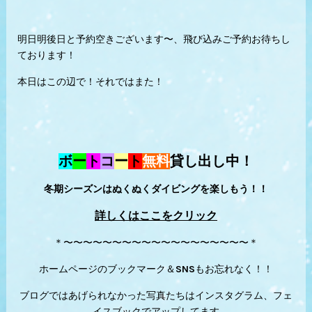
明日明後日と予約空きございます〜、飛び込みご予約お待ちし
ております！
本日はこの辺で！それではまた！
ボ
ー
ト
コ
ー
ト
無料
貸し出し中！
冬期シーズンはぬくぬくダイビングを楽しもう！！
詳しくはここをクリック
＊〜〜〜〜〜〜〜〜〜〜〜〜〜〜〜〜〜〜〜＊
ホームページのブックマーク＆SNSもお忘れなく！！
ブログではあげられなかった写真たちはインスタグラム、フェ
イスブックでアップしてます