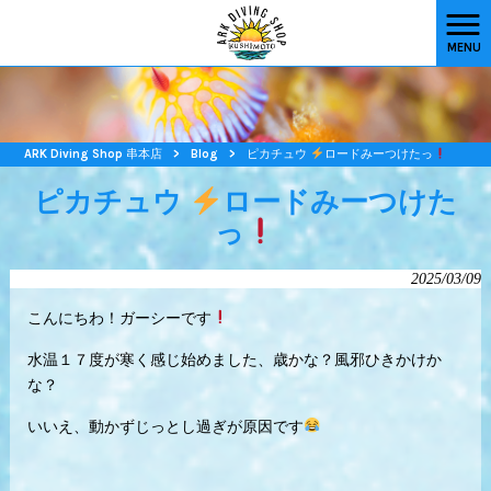
MENU
ARK Diving Shop 串本店
>
Blog
>
ピカチュウ
ロードみーつけたっ
ピカチュウ
ロードみーつけた
っ
2025/03/09
こんにちわ！ガーシーです
水温１７度が寒く感じ始めました、歳かな？風邪ひきかけか
な？
いいえ、動かずじっとし過ぎが原因です