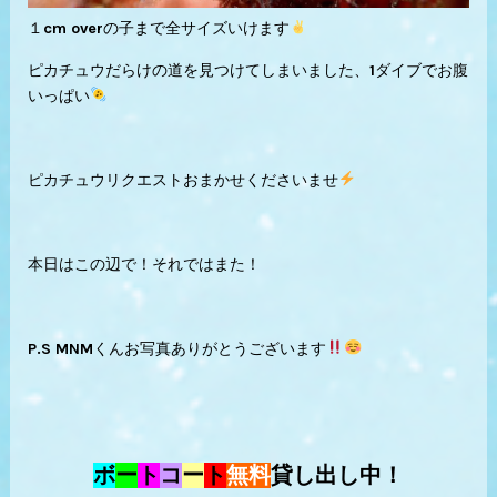
１cm overの子まで全サイズいけます
ピカチュウだらけの道を見つけてしまいました、1ダイブでお腹
いっぱい
ピカチュウリクエストおまかせくださいませ
本日はこの辺で！それではまた！
P.S MNMくんお写真ありがとうございます
ボ
ー
ト
コ
ー
ト
無料
貸し出し中！