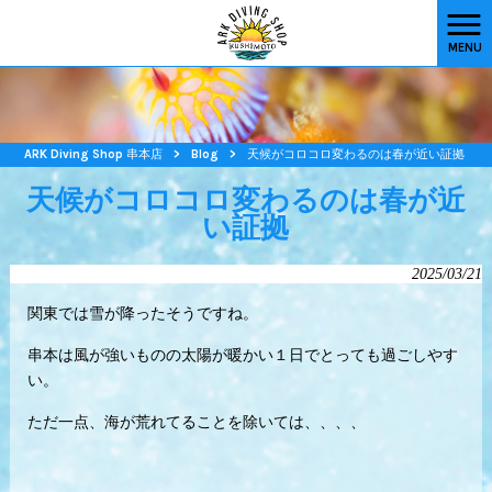
MENU
ARK Diving Shop 串本店
>
Blog
>
天候がコロコロ変わるのは春が近い証拠
天候がコロコロ変わるのは春が近
い証拠
2025/03/21
関東では雪が降ったそうですね。
串本は風が強いものの太陽が暖かい１日でとっても過ごしやす
い。
ただ一点、海が荒れてることを除いては、、、、