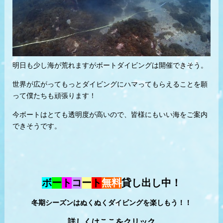
明日も少し海が荒れますがボートダイビングは開催できそう。
世界が広がってもっとダイビングにハマってもらえることを願
って僕たちも頑張ります！
今ボートはとても透明度が高いので、皆様にもいい海をご案内
できそうです。
ボ
ー
ト
コ
ー
ト
無料
貸し出し中！
冬期シーズンはぬくぬくダイビングを楽しもう！！
詳しくはここをクリック