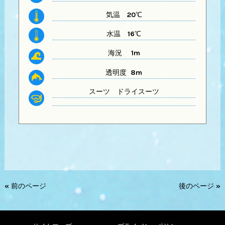
気温
20℃
水温
16℃
海況 1m
透明度 8
m
スーツ
ドライスーツ
« 前のページ
後のページ »