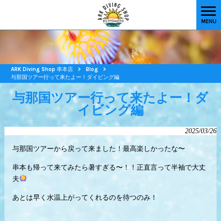
MENU
ARK Diving Shop 串本店
>
Blog
>
与那国ツアー行って来たよー！ダイビング編
与那国ツアー行って来たよー！ダ
イビング編
2025/03/26
与那国ツアーから戻って来ました！最高楽しかったな〜
串本も帰って来てみたら暑すぎる〜！！正直言って半袖で大丈
夫
あとは早く水温上がってくれるのを待つのみ！