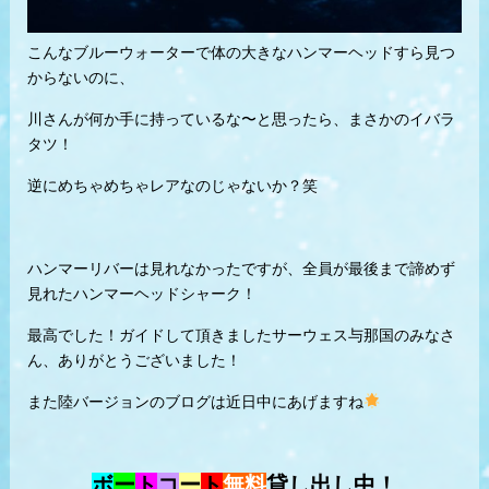
こんなブルーウォーターで体の大きなハンマーヘッドすら見つ
からないのに、
川さんが何か手に持っているな〜と思ったら、まさかのイバラ
タツ！
逆にめちゃめちゃレアなのじゃないか？笑
ハンマーリバーは見れなかったですが、全員が最後まで諦めず
見れたハンマーヘッドシャーク！
最高でした！ガイドして頂きましたサーウェス与那国のみなさ
ん、ありがとうございました！
また陸バージョンのブログは近日中にあげますね
ボ
ー
ト
コ
ー
ト
無料
貸し出し中！