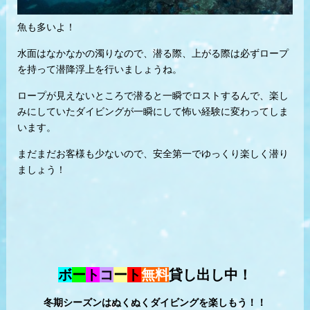
魚も多いよ！
水面はなかなかの濁りなので、潜る際、上がる際は必ずロープ
を持って潜降浮上を行いましょうね。
ロープが見えないところで潜ると一瞬でロストするんで、楽し
みにしていたダイビングが一瞬にして怖い経験に変わってしま
います。
まだまだお客様も少ないので、安全第一でゆっくり楽しく潜り
ましょう！
ボ
ー
ト
コ
ー
ト
無料
貸し出し中！
冬期シーズンはぬくぬくダイビングを楽しもう！！