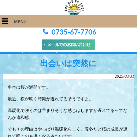
MENU
0735-67-7706
ARK Diving Shop 串本店
>
Blog
>
出会いは突然に
出会いは突然に
2025/03/31
串本は桜が満開です。
最近、桜が咲く時期が遅れてるそうですよ。
温暖化で咲くのは早まりそうな感じはしますが遅れてるってな
んか違和感。
でもその理由はやっぱり温暖化らしく、暖冬だと桜の成長が遅
れて咲くのも遅くなるみたいです。