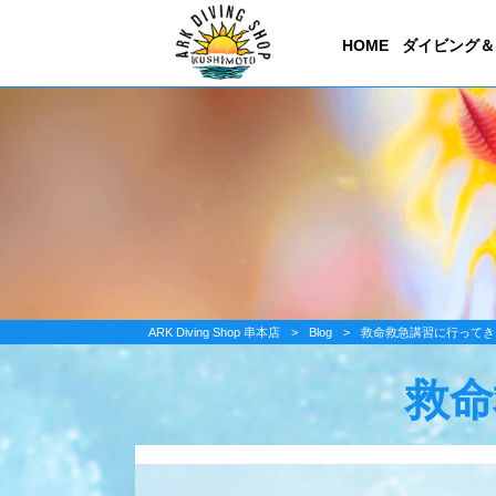
HOME
ダイビング＆
ARK Diving Shop 串本店
>
Blog
>
救命救急講習に行ってき
救命