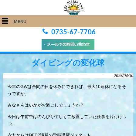
MENU
0735-67-7706
ARK Diving Shop 串本店
>
Blog
>
ダイビングの変化球
ダイビングの変化球
2025/04/30
今年のGWは合間の日を休みにできれば、最大10連休になるそ
うですが、
みなさんはいかがお過ごしでしょうか？
今日は午前中はのんびり忙しくて放置していた仕事を片付けつ
つ、
夕方からはDEEP講習の学科講習がスタート。