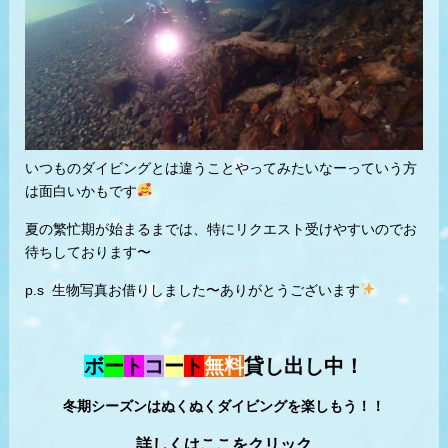
いつものダイビングとは違うことやってみたいなーっていう方
は面白いかもです
夏の繁忙期が始まるまでは、特にリクエスト受けやすいのでお
待ちしております〜
p.s 生物写真お借りしました〜ありがとうございます
ボ
ー
ト
コ
ー
ト
無料
貸し出し中！
冬期シーズンはぬくぬくダイビングを楽しもう！！
詳しくはここをクリック