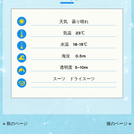
天気 曇り晴れ
気温
23℃
水温
18-19℃
海況 0.5m
透明度 5~10
m
スーツ
ドライスーツ
« 前のページ
後のページ »