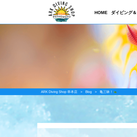
HOME
ダイビング＆
ARK Diving Shop 串本店
>
Blog
>
亀三昧！