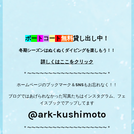
ボ
ー
ト
コ
ー
ト
無料
貸し出し中！
冬期シーズンはぬくぬくダイビングを楽しもう！！
詳しくはここをクリック
＊〜〜〜〜〜〜〜〜〜〜〜〜〜〜〜〜〜〜〜＊
ホームページのブックマーク＆SNSもお忘れなく！！
ブログではあげられなかった写真たちはインスタグラム、フェ
イスブックでアップしてます
@ark-kushimoto
＊〜〜〜〜〜〜〜〜〜〜〜〜〜〜〜〜〜〜〜＊