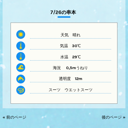
7/26の串本
天気
晴れ
気温
30℃
水温
29℃
海況 0,5mうねり
透明度
12m
スーツ
ウエットスーツ
« 前のページ
後のページ »