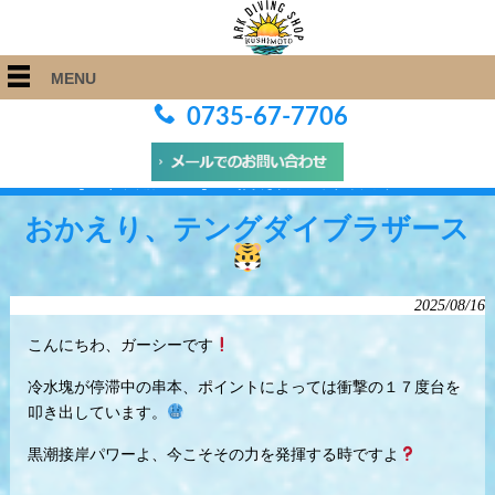
MENU
0735-67-7706
ARK Diving Shop 串本店
>
Blog
>
おかえり、テングダイブラザース
おかえり、テングダイブラザース
2025/08/16
こんにちわ、ガーシーです
冷水塊が停滞中の串本、ポイントによっては衝撃の１７度台を
叩き出しています。
黒潮接岸パワーよ、今こそその力を発揮する時ですよ