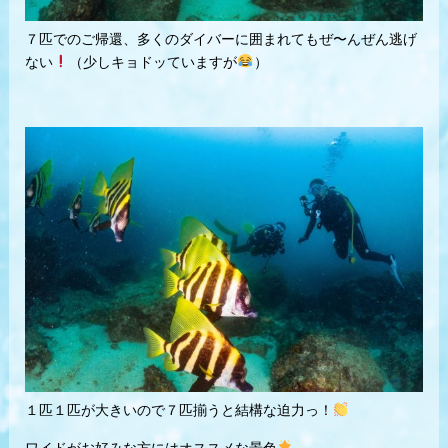
７匹でのご帰還、多くのダイバーに囲まれてもぜ〜んぜん逃げ
ない
（少しキョドッていますが
）
１匹１匹が大きいので７匹揃うと結構な迫力っ！