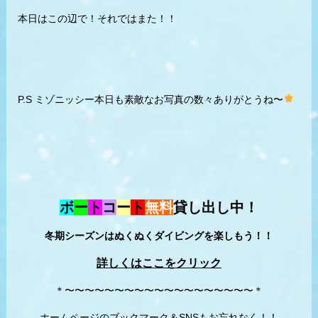
本日はこの辺で！それではまた！！
P.S ミゾニッシー本日も素敵なお写真の数々ありがとうね〜
ボ
ー
ト
コ
ー
ト
無料
貸し出し中！
冬期シーズンはぬくぬくダイビングを楽しもう！！
詳しくはここをクリック
＊〜〜〜〜〜〜〜〜〜〜〜〜〜〜〜〜〜〜〜＊
ホームページのブックマーク＆SNSもお忘れなく！！