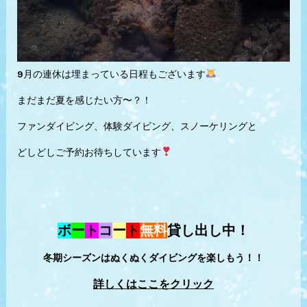
9月の連休は埋まっている日程もございます
まだまだ夏を感じたい方〜？！
ファンダイビング、体験ダイビング、スノーケリングと
どしどしご予約お待ちしています
ボ
ー
ト
コ
ー
ト
無料
貸し出し中！
冬期シーズンはぬくぬくダイビングを楽しもう！！
詳しくはここをクリック