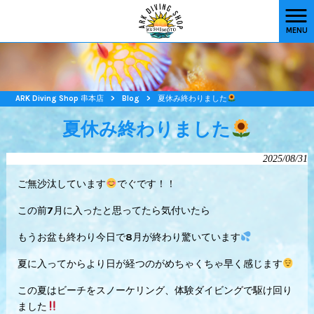
MENU
ARK Diving Shop 串本店
>
Blog
>
夏休み終わりました
夏休み終わりました
2025/08/31
ご無沙汰しています
でぐです！！
この前7月に入ったと思ってたら気付いたら
もうお盆も終わり今日で8月が終わり驚いています
夏に入ってからより日が経つのがめちゃくちゃ早く感じます
この夏はビーチをスノーケリング、体験ダイビングで駆け回り
ました