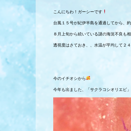
こんにちわ！ガーシーです
台風１５号が紀伊半島を通過してから、約4
８月上旬から続いている謎の海況不良も相
透視度はさておき、、水温が平均して２４
今のイチオシから
今年も出ました、「サクラコシオリエビ」