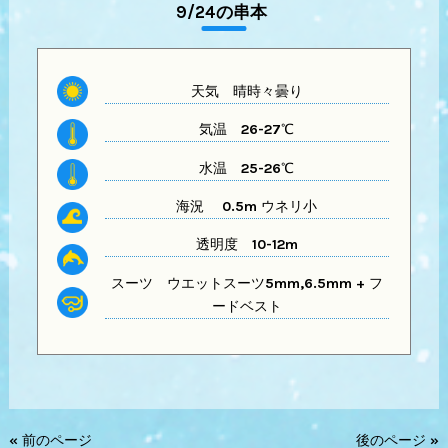
9/24の串本
天気
晴時々曇り
気温
26-27℃
水温
25-26℃
海況 0.5m ウネリ小
透明度
10-12m
スーツ
ウエットスーツ5mm,6.5mm + フ
ードベスト
« 前のページ
後のページ »