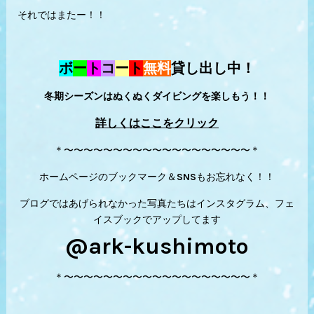
それではまたー！！
ボ
ー
ト
コ
ー
ト
無料
貸し出し中！
冬期シーズンはぬくぬくダイビングを楽しもう！！
詳しくはここをクリック
＊〜〜〜〜〜〜〜〜〜〜〜〜〜〜〜〜〜〜〜＊
ホームページのブックマーク＆SNSもお忘れなく！！
ブログではあげられなかった写真たちはインスタグラム、フェ
イスブックでアップしてます
@ark-kushimoto
＊〜〜〜〜〜〜〜〜〜〜〜〜〜〜〜〜〜〜〜＊