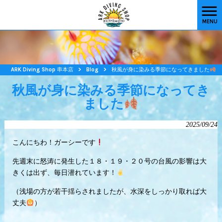
MENU
ARK Diving Shop 串本店
>
Blog
>
秋風が身に染みる季節になってきました
秋風が身に染みる季節になってき
ました
2025/09/24
こんにちわ！ガーシーです
先週末に怒涛に発生した１８・１９・２０号の台風の影響は大
きくは出ず、毎日潜れています！
（浅場の方が若干揺らされましたが、水深をしっかり取れば大
丈夫
）