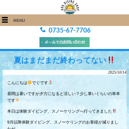
MENU
0735-67-7706
ARK Diving Shop 串本店
>
Blog
>
夏はまだまだ終わってない
夏はまだまだ終わってない
2025/10/14
こんにちは
でぐです
昼間は暑いですが夕方になると涼しい？少し寒いぐらいの串本
です
本日は体験ダイビング、スノーケリングへ行ってきました
9月以降体験ダイビング、スノーケリングのお客様が減りまし
たが