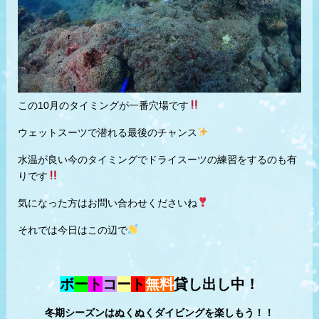
この10月のタイミングが一番穴場です
ウェットスーツで潜れる最後のチャンス
水温が良い今のタイミングでドライスーツの練習をするのも有
りです
気になった方はお問い合わせくださいね
それでは今日はこの辺で
ボ
ー
ト
コ
ー
ト
無料
貸し出し中！
冬期シーズンはぬくぬくダイビングを楽しもう！！