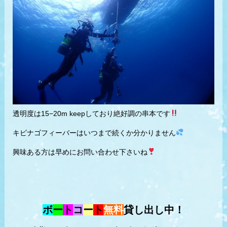
透明度は15−20m keepしており絶好調の串本です
キビナゴフィーバーはいつまで続くか分かりません
興味ある方は早めにお問い合わせ下さいね
ボ
ー
ト
コ
ー
ト
無料
貸し出し中！