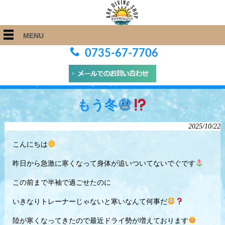
MENU
0735-67-7706
ARK Diving Shop 串本店
>
Blog
>
もう冬
もう冬
2025/10/22
こんにちは
昨日から急激に寒くなって身体が追いついてないでぐです
この前まで半袖で過ごせたのに
いきなりトレーナーじゃないと寒いなんて何事だ
陸が寒くなってきたので最近ドライ勢が増えております