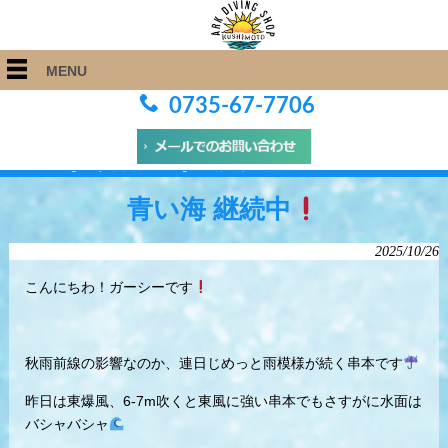
MENU
0735-67-7706
ARK Diving Shop 串本店
>
Blog
>
青い海 継続中
青い海 継続中
2025/10/26
こんにちわ！ガーシーです
秋雨前線の影響なのか、連日じめっと雨模様が続く串本です
昨日は東爆風、6-7m吹くと東風に強い串本でもさすがに水面は
バシャバシャ