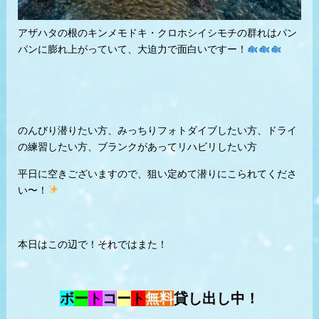
アザハタの根のキンメモドキ・クロホシイシモチの群れはパン
パンに膨れ上がっていて、大迫力で面白いですー！
のんびり潜りたい方、みっちりフォトダイブしたい方、ドライ
の練習したい方、ブランクがあってリハビリしたい方
平日に空きございますので、狙い定めて潜りにこられてくださ
い〜！
本日はこの辺で！それではまた！
ボ
ー
ト
コ
ー
ト
無料
貸し出し中！