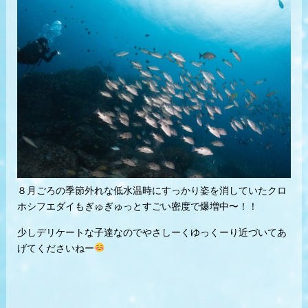
８月ごろの季節外れな低水温時にすっかり姿を消していたクロ
ホシフエダイもぎゅぎゅっとすごい密度で爆増中〜！！
少しデリケートな子達なのでやさしーくゆっくーり近づいてあ
げてくださいねー