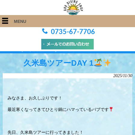
MENU
0735-67-7706
ARK Diving Shop 串本店
>
Blog
>
久米島ツアーDAY 1
久米島ツアーDAY 1
2025/11/30
みなさま、お久しぶりです！
最近寒くなってきてひとり鍋にハマっているバブです
先日、久米島ツアーに行ってきました！