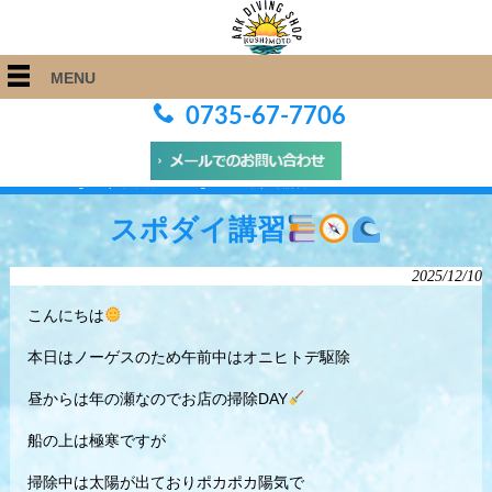
MENU
0735-67-7706
ARK Diving Shop 串本店
>
Blog
>
スポダイ講習
スポダイ講習
2025/12/10
こんにちは
本日はノーゲスのため午前中はオニヒトデ駆除
昼からは年の瀬なのでお店の掃除DAY
船の上は極寒ですが
掃除中は太陽が出ておりポカポカ陽気で