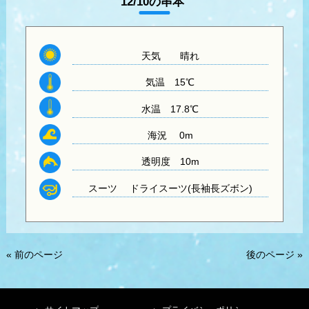
12/10の串本
天気
晴れ
気温
15℃
水温
17.8℃
海況 0m
透明度
10m
スーツ
ドライスーツ(長袖長ズボン)
« 前のページ
後のページ »