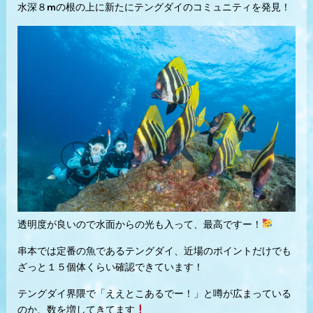
水深８mの根の上に新たにテングダイのコミュニティを発見！
透明度が良いので水面からの光も入って、最高ですー！
串本では定番の魚であるテングダイ、近場のポイントだけでも
ざっと１５個体くらい確認できています！
テングダイ界隈で「ええとこあるでー！」と噂が広まっている
のか、数を増してきてます