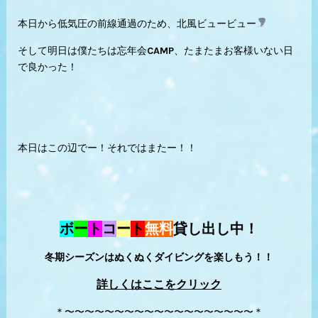
本日から低気圧の前線通過のため、北風ビュービュー
そして明日は僕たちは忘年会CAMP、たまたまお客様いない日
で良かった！
本日はこの辺でー！それではまたー！！
ボ
ー
ト
コ
ー
ト
無料
貸し出し中！
冬期シーズンはぬくぬくダイビングを楽しもう！！
詳しくはここをクリック
＊〜〜〜〜〜〜〜〜〜〜〜〜〜〜〜〜〜〜〜＊