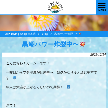
MENU
ARK Diving Shop 串本店
>
Blog
>
黒潮パワー炸裂中〜
黒潮パワー炸裂中〜
2025/12/14
こんにちわ！ガーシーです！
一昨日からプチ寒波が到来中〜、朝夕かなり冷え込む串本で
す！
年末は気温が上がるらしいので期待！！
さて！