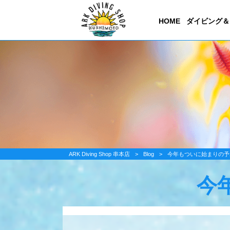
HOME
ダイビング＆
ARK Diving Shop 串本店
>
Blog
>
今年もついに始まりの予
今