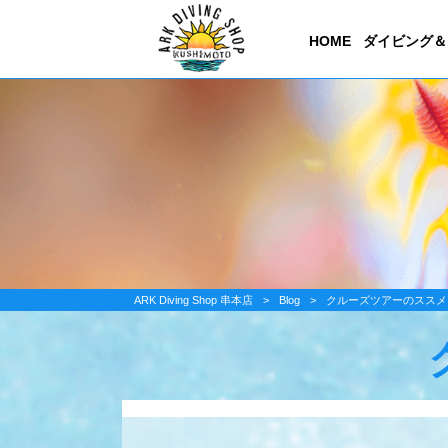
HOME
ダイビング＆
ARK Diving Shop 串本店
>
Blog
>
クルーズツアーのススメ