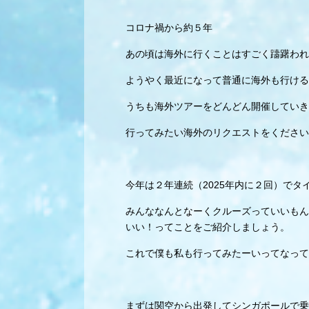
コロナ禍から約５年
あの頃は海外に行くことはすごく躊躇われ
ようやく最近になって普通に海外も行ける
うちも海外ツアーをどんどん開催していき
行ってみたい海外のリクエストをください
今年は２年連続（2025年内に２回）で
みんななんとなーくクルーズっていいもん
いい！ってことをご紹介しましょう。
これで僕も私も行ってみたーいってなって
まずは関空から出発してシンガポールで乗