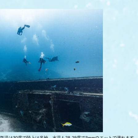
温は30度で陸上は半袖、水温も28-29度で3mmウエットで潜れます