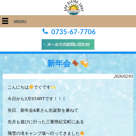
MENU
0735-67-7706
ARK Diving Shop 串本店
>
Blog
>
新年会
新年会
2026/02/01
こんにちは
でぐです
今日から2月STARTです！！！
先日、新年会&東さん生誕祭を兼ねて
先月も遊びに行った三重県紀宝町にある
飛雪の滝キャンプ場へ行ってきました