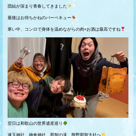
団結が深まり青春してきました
最後はお待ちかねのバーベキュー
寒い中、コンロで身体を温めながらの肉×お酒は最高ですね
翌日は和歌山の世界遺産巡り
速玉神社、神倉神社、那智の滝、熊野那智大社へ