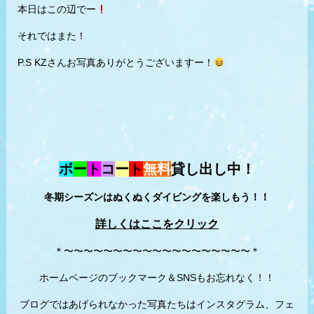
本日はこの辺でー
それではまた！
P.S KZさんお写真ありがとうございますー！
ボ
ー
ト
コ
ー
ト
無料
貸し出し中！
冬期シーズンはぬくぬくダイビングを楽しもう！！
詳しくはここをクリック
＊〜〜〜〜〜〜〜〜〜〜〜〜〜〜〜〜〜〜〜＊
ホームページのブックマーク＆SNSもお忘れなく！！
ブログではあげられなかった写真たちはインスタグラム、フェ