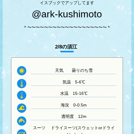
イスブックでアップしてます
@ark-kushimoto
＊〜〜〜〜〜〜〜〜〜〜〜〜〜〜〜〜〜〜〜＊
2/8の須江
天気
曇りのち雪
気温
5-6℃
水温
15-16℃
海況 0-0.5m
透明度
12m
スーツ
ドライスーツ(スウェットorドライ