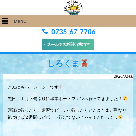
MENU
0735-67-7706
ARK Diving Shop 串本店
>
Blog
>
しろくま
しろくま
2026/02/08
こんにちわ！ガーシーです
先日、１月下旬ぶりに串本ボートファンへ行ってきました！
須江に行ったり、講習でビーチへ行ったりとたまたまが重なり
気づけば２週間ほどボート行けてないじゃん！とびっくり