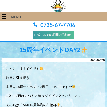
MENU
0735-67-7706
ARK Diving Shop 串本店
>
Blog
>
15周年イベントDAY2
15周年イベントDAY2
2026/02/10
こんにちは！でぐです
昨日に引き続き
本日は15周年イベント2日目についてです〜
1ダイブ目はいつもと違うダイビングということで
その名は「ARK15周年海の生物杯
」