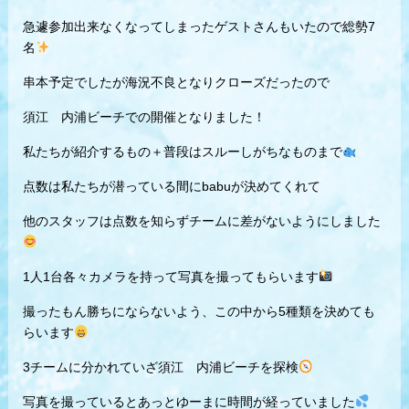
急遽参加出来なくなってしまったゲストさんもいたので総勢7
名
串本予定でしたが海況不良となりクローズだったので
須江 内浦ビーチでの開催となりました！
私たちが紹介するもの＋普段はスルーしがちなものまで
点数は私たちが潜っている間にbabuが決めてくれて
他のスタッフは点数を知らずチームに差がないようにしました
1人1台各々カメラを持って写真を撮ってもらいます
撮ったもん勝ちにならないよう、この中から5種類を決めても
らいます
3チームに分かれていざ須江 内浦ビーチを探検
写真を撮っているとあっとゆーまに時間が経っていました