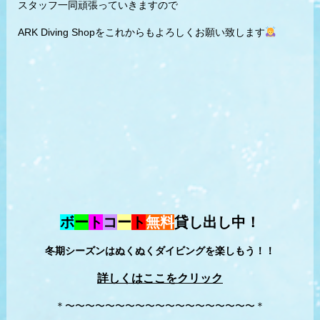
スタッフ一同頑張っていきますので
ARK Diving Shopをこれからもよろしくお願い致します
ボ
ー
ト
コ
ー
ト
無料
貸し出し中！
冬期シーズンはぬくぬくダイビングを楽しもう！！
詳しくはここをクリック
＊〜〜〜〜〜〜〜〜〜〜〜〜〜〜〜〜〜〜〜＊