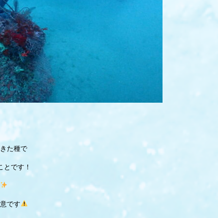
きた種で
ことです！
意です