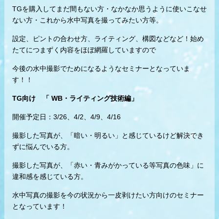
TGを購入してまだ間もない方・なかなか思うように使いこなせ
ない方・これから水中写真を撮ってみたい方等。
設定、ピントの合わせ方、ライティング、構図などなど！始め
たてにつまずく内容をほぼ網羅していますので
今後の水中撮影でためになるようなセミナーとなっていま
す！！
TG向け 「 WB・ライティング技術編」
開催予定日：3/26、4/2、4/9、4/16
撮影した写真が、「暗い・明るい」と感じているけど解決でき
ずに悩んでいる方。
撮影した写真が、「赤い・青みがかっている等写真の色味」に
違和感を感じている方。
水中写真の撮影を今の状況から一皮剥けたい方向けのセミナー
となっています！