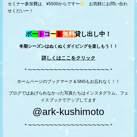
セミナー参加費は、¥5500からです〜
お気軽にお問い合わ
せくだいー！
ボ
ー
ト
コ
ー
ト
無料
貸し出し中！
冬期シーズンはぬくぬくダイビングを楽しもう！！
詳しくはここをクリック
＊〜〜〜〜〜〜〜〜〜〜〜〜〜〜〜〜〜〜〜＊
ホームページのブックマーク＆SNSもお忘れなく！！
ブログではあげられなかった写真たちはインスタグラム、フェ
イスブックでアップしてます
@ark-kushimoto
＊〜〜〜〜〜〜〜〜〜〜〜〜〜〜〜〜〜〜〜＊