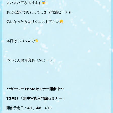
まだまだ空きあります
あと2週間で終わってしまう内浦ビーチも
気になった方はリクエスト下さい
本日はこのへんで
Ps.Sくんお写真ありがとーう！
〜ガーシー Photoセミナー開催中〜
TG向け 「水中写真入門編セミナー
」
開催予定日：4/1、4/8、4/15