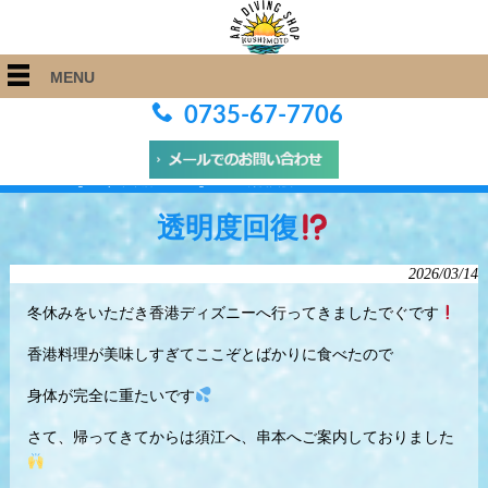
MENU
0735-67-7706
ARK Diving Shop 串本店
>
Blog
>
透明度回復
透明度回復
2026/03/14
冬休みをいただき香港ディズニーへ行ってきましたでぐです
香港料理が美味しすぎてここぞとばかりに食べたので
身体が完全に重たいです
さて、帰ってきてからは須江へ、串本へご案内しておりました