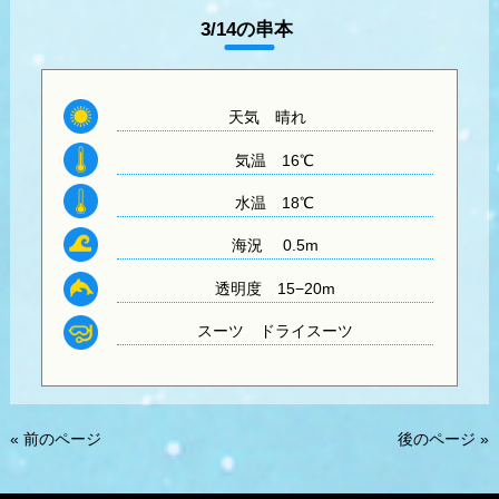
3/14の串本
天気 晴れ
気温
16℃
水温
18℃
海況 0.5m
透明度
15−20m
スーツ
ドライスーツ
« 前のページ
後のページ »