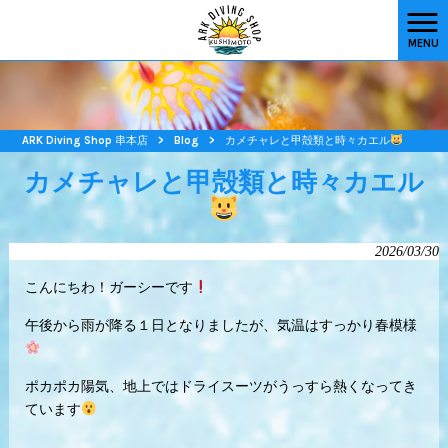
MENU
ARK Diving Shop 串本店
>
Blog
>
カメチャレと甲殻類と時々カエル
カメチャレと甲殻類と時々カエル
2026/03/30
こんにちわ！ガーシーです
午後から雨が降る１日となりましたが、気温はすっかり春模様
ポカポカ陽気、地上ではドライスーツがうっすら熱くなってき
ています