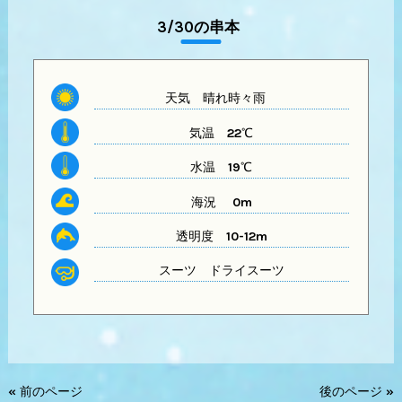
3/30の串本
天気 晴れ時々雨
気温
22℃
水温
19℃
海況 0m
透明度
10-12m
スーツ
ドライスーツ
« 前のページ
後のページ »