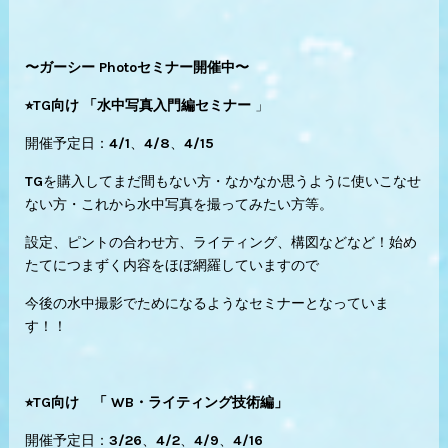
〜ガーシー Photoセミナー開催中〜
⭐︎TG向け 「水中写真入門編セミナー
」
開催予定日：4/1、4/8、4/15
TGを購入してまだ間もない方・なかなか思うように使いこなせ
ない方・これから水中写真を撮ってみたい方等。
設定、ピントの合わせ方、ライティング、構図などなど！始め
たてにつまずく内容をほぼ網羅していますので
今後の水中撮影でためになるようなセミナーとなっていま
す！！
⭐︎TG向け 「 WB・ライティング技術編」
開催予定日：3/26、4/2、4/9、4/16