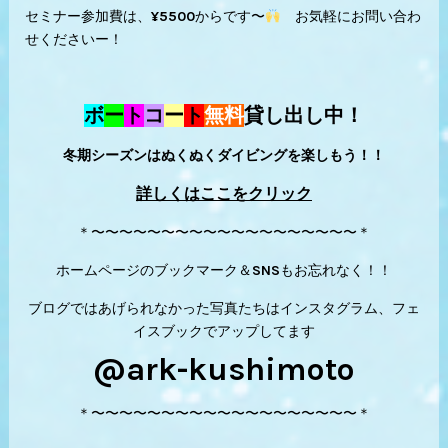
セミナー参加費は、¥5500からです〜
お気軽にお問い合わ
せくださいー！
ボ
ー
ト
コ
ー
ト
無料
貸し出し中！
冬期シーズンはぬくぬくダイビングを楽しもう！！
詳しくはここをクリック
＊〜〜〜〜〜〜〜〜〜〜〜〜〜〜〜〜〜〜〜＊
ホームページのブックマーク＆SNSもお忘れなく！！
ブログではあげられなかった写真たちはインスタグラム、フェ
イスブックでアップしてます
@ark-kushimoto
＊〜〜〜〜〜〜〜〜〜〜〜〜〜〜〜〜〜〜〜＊