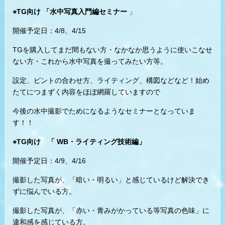
⭐︎TG向け 「水中写真入門編セミナー
」
開催予定日：4/8、4/15
TGを購入してまだ間もない方・なかなか思うように使いこなせ
ない方・これから水中写真を撮ってみたい方等。
設定、ピントの合わせ方、ライティング、構図などなど！始め
たてにつまずく内容をほぼ網羅していますので
今後の水中撮影でためになるようなセミナーとなっていま
す！！
⭐︎TG向け 「 WB・ライティング技術編」
開催予定日：4/9、4/16
撮影した写真が、「暗い・明るい」と感じているけど解決でき
ずに悩んでいる方。
撮影した写真が、「赤い・青みがかっている等写真の色味」に
違和感を感じている方。