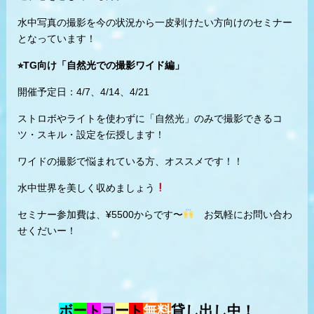
水中写真の撮影を今の状況から一皮剥けたい方向けのセミナー
となっています！
⭐︎TG向け「自然光での撮影ワイド編」
開催予定日：4/7、4/14、4/21
ストロボやライトを使わずに「自然光」のみで撮影できるコ
ツ・スキル・設定を伝授します！
ワイドの撮影で悩まれている方、オススメです！！
水中世界を美しく収めましょう
セミナー参加費は、¥5500からです〜
お気軽にお問い合わ
せくだいー！
ボ
ー
ト
コ
ー
ト
無料
貸し出し中！