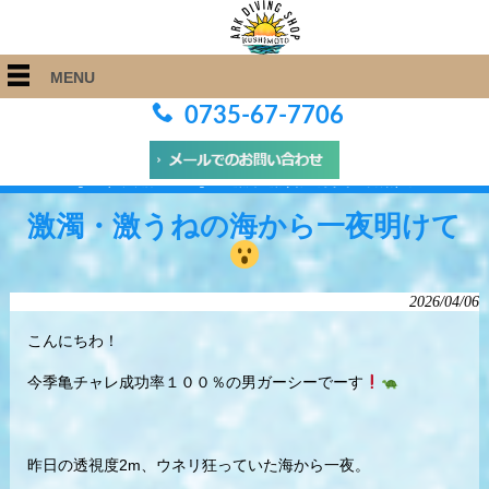
MENU
0735-67-7706
ARK Diving Shop 串本店
>
Blog
>
激濁・激うねの海から一夜明けて
激濁・激うねの海から一夜明けて
2026/04/06
こんにちわ！
今季亀チャレ成功率１００％の男ガーシーでーす
昨日の透視度2m、ウネリ狂っていた海から一夜。