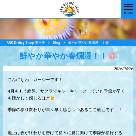
MENU
ARK Diving Shop 串本店
>
Blog
>
鮮やか華やか春爛漫！！
鮮やか華やか春爛漫！！
2026/04/26
こんにちわ！ガーシーです！
4月ももう終盤、サクラでキャーキャーとしていた季節が早く
も懐かしく感じるほど
季節の移り変わりが年々早く感じつつあるここ最近です！！
地上は春が終わりを告げて徐々に夏に向けて季節が移行する