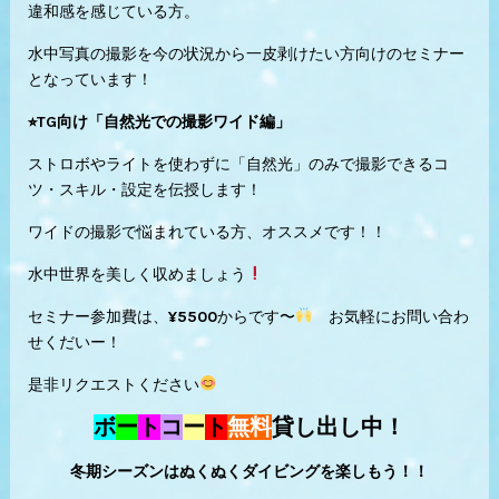
違和感を感じている方。
水中写真の撮影を今の状況から一皮剥けたい方向けのセミナー
となっています！
⭐︎TG向け「自然光での撮影ワイド編」
ストロボやライトを使わずに「自然光」のみで撮影できるコ
ツ・スキル・設定を伝授します！
ワイドの撮影で悩まれている方、オススメです！！
水中世界を美しく収めましょう
セミナー参加費は、¥5500からです〜
お気軽にお問い合わ
せくだいー！
是非リクエストください
ボ
ー
ト
コ
ー
ト
無料
貸し出し中！
冬期シーズンはぬくぬくダイビングを楽しもう！！