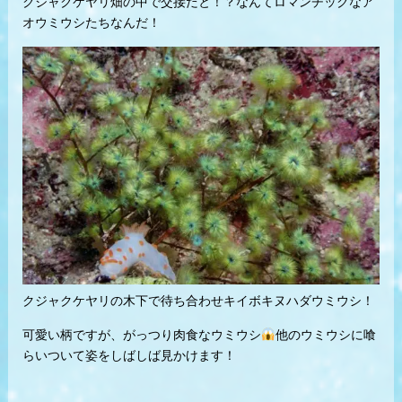
クジャクケヤリ畑の中で交接だと！？なんてロマンチックなア
オウミウシたちなんだ！
クジャクケヤリの木下で待ち合わせキイボキヌハダウミウシ！
可愛い柄ですが、がっつり肉食なウミウシ
他のウミウシに喰
らいついて姿をしばしば見かけます！