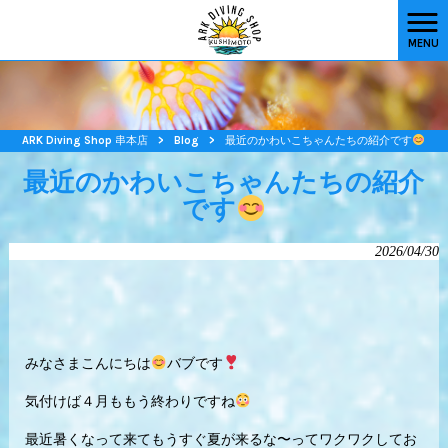
MENU
ARK Diving Shop 串本店
>
Blog
>
最近のかわいこちゃんたちの紹介です
最近のかわいこちゃんたちの紹介
です
2026/04/30
みなさまこんにちは
バブです
気付けば４月ももう終わりですね
最近暑くなって来てもうすぐ夏が来るな〜ってワクワクしてお