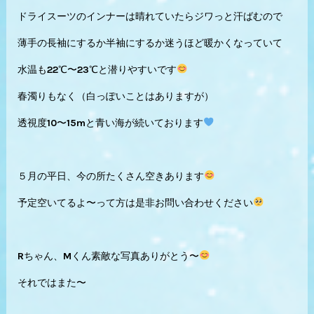
ドライスーツのインナーは晴れていたらジワっと汗ばむので
薄手の長袖にするか半袖にするか迷うほど暖かくなっていて
水温も22℃〜23℃と潜りやすいです
春濁りもなく（白っぽいことはありますが）
透視度10〜15mと青い海が続いております
５月の平日、今の所たくさん空きあります
予定空いてるよ〜って方は是非お問い合わせください
Rちゃん、Mくん素敵な写真ありがとう〜
それではまた〜