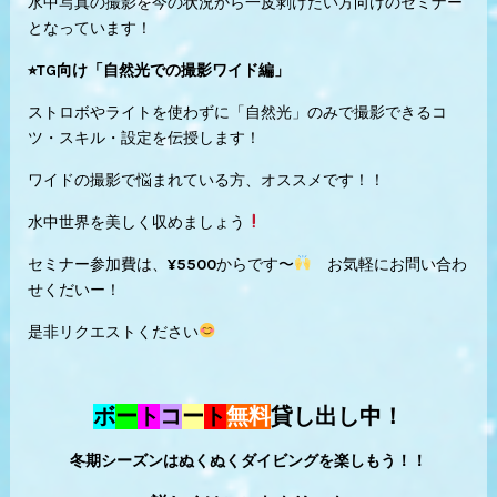
水中写真の撮影を今の状況から一皮剥けたい方向けのセミナー
となっています！
⭐︎TG向け「自然光での撮影ワイド編」
ストロボやライトを使わずに「自然光」のみで撮影できるコ
ツ・スキル・設定を伝授します！
ワイドの撮影で悩まれている方、オススメです！！
水中世界を美しく収めましょう
セミナー参加費は、¥5500からです〜
お気軽にお問い合わ
せくだいー！
是非リクエストください
ボ
ー
ト
コ
ー
ト
無料
貸し出し中！
冬期シーズンはぬくぬくダイビングを楽しもう！！